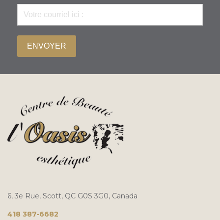
ENVOYER
6, 3e Rue, Scott, QC G0S 3G0, Canada
418 387-6682