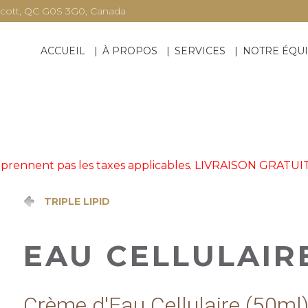
Scott, QC G0S 3G0, Canada
ACCUEIL
À PROPOS
SERVICES
NOTRE ÉQU
omprennent pas les taxes applicables. LIVRAISON GRATUI
TRIPLE LIPID
EAU CELLULAIR
Crème d'Eau Cellulaire (50ml