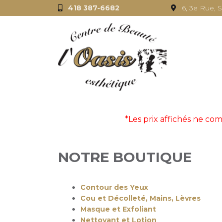
418 387-6682
6, 3e Rue, 
*Les prix affichés ne c
NOTRE BOUTIQUE
Contour des Yeux
Cou et Décolleté, Mains, Lèvres
Masque et Exfoliant
Nettoyant et Lotion