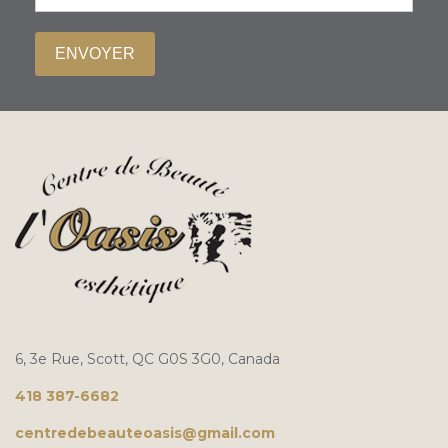
ENVOYER
6, 3e Rue, Scott, QC G0S 3G0, Canada
418 387-6682
centredebeauteoasis@gmail.com