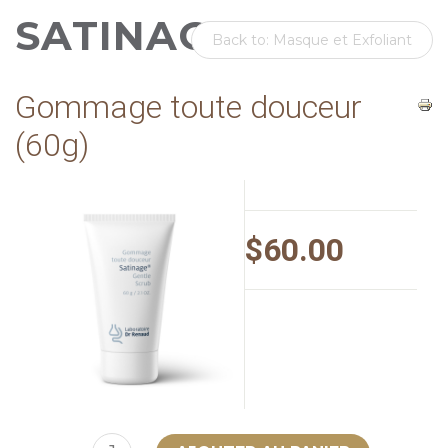
SATINAGE
Back to: Masque et Exfoliant
Gommage toute douceur
(60g)
$60.00