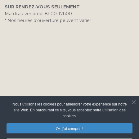
SUR RENDEZ-VOUS SEULEMENT
Mardi au vendredi 8h00-17h00
* Nos heures d'ouverture peuvent varier
Nous utilisons les cookies pour améliorer votre expérience sur notre
site Web. En parcourant ce site, vous acceptez notre utilisation des
cookies.
Copyright © 2026 Centre de Beauté L'Oasis.
Une
Ok, j'ai compris !
réalisation de Panican Inc.
|
Politique de
confidentialité