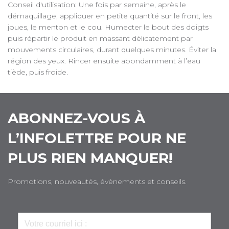
Conseil d'utilisation: Une fois par semaine, après le
démaquillage, appliquer en petite quantité sur le front, les
joues, le menton et le cou. Humecter le bout des doigts
puis répartir le produit en massant délicatement par
mouvements circulaires, durant quelques minutes. Éviter la
région des yeux. Rincer ensuite abondamment à l’eau
tiède, puis froide.
ABONNEZ-VOUS À
L’INFOLETTRE POUR NE
PLUS RIEN MANQUER!
Promotions, nouveautés, évènements et conseils.