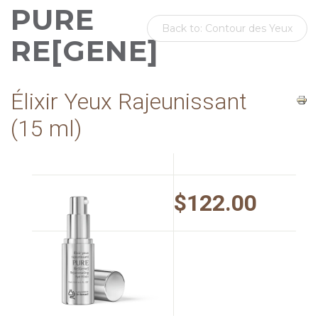
PURE
Back to: Contour des Yeux
RE[GENE]
Élixir Yeux Rajeunissant
(15 ml)
$122.00