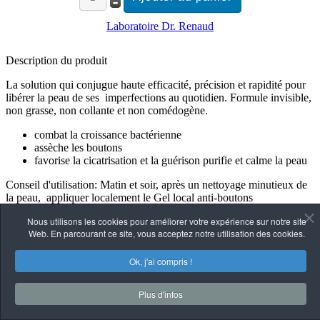
Laboratoire Dr. Renaud
Description du produit
La solution qui conjugue haute efficacité, précision et rapidité pour
libérer la peau de ses imperfections au quotidien. Formule invisible,
non grasse, non collante et non comédogène.
combat la croissance bactérienne
assèche les boutons
favorise la cicatrisation et la guérison purifie et calme la peau
Conseil d'utilisation: Matin et soir, après un nettoyage minutieux de
la peau, appliquer localement le Gel local anti-boutons
SeboBalance sur les imperfections cutanées. Faire suivre par la
Nous utilisons les cookies pour améliorer votre expérience sur notre site
crème de jour ou la crème de nuit habituelle. Renouveler
Web. En parcourant ce site, vous acceptez notre utilisation des cookies.
l’application locale 3 fois par jour. N.B. : Pour application locale
seulement.
Ok, j'ai compris !
Plus d'infos